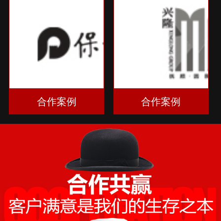
合作案例
合作案例