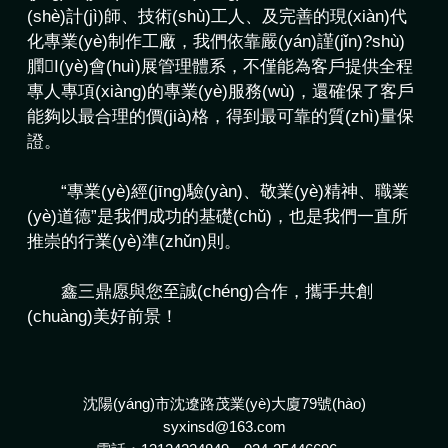
(shè)計(jì)師、技術(shù)工人、及完善的現(xiàn)代
化專業(yè)制作工廠，我們依靠嚴(yán)謹(jǐn)?shù)
膶I(yè)會(huì)展管理體系，不僅能為客戶提供全程
專人專項(xiàng)的專業(yè)服務(wù)，還確保了客戶
能夠以最合理的價(jià)格，得到最可靠的質(zhì)量保
證。
“專業(yè)經(jīng)驗(yàn)、敬業(yè)精神、職業
(yè)道德”是我們成功的基礎(chǔ)，也是我們一直所
推崇的行業(yè)準(zhǔn)則。
鑫三鼎愿與您至誠(chéng)合作，攜手共創
(chuàng)美好前景！
沈陽(yáng)市沈遼路茂業(yè)大廈79號(hào)
syxinsd@163.com