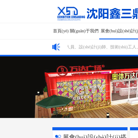
首頁(yè)
關(guān)于我們
展會(huì)設(shè)計(
網(wǎng)站公告
n)豐富的項(xiàng)目人員、策劃人員、設(shè)計(jì)師、技術(shù)工
展會(huì)設(shè)計(jì)搭