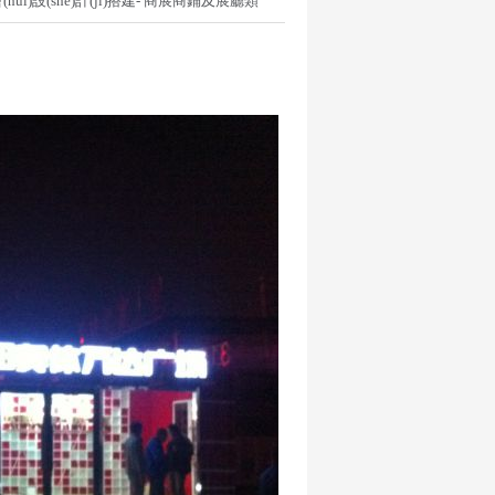
huì)設(shè)計(jì)搭建
-
商展商鋪及展廳類