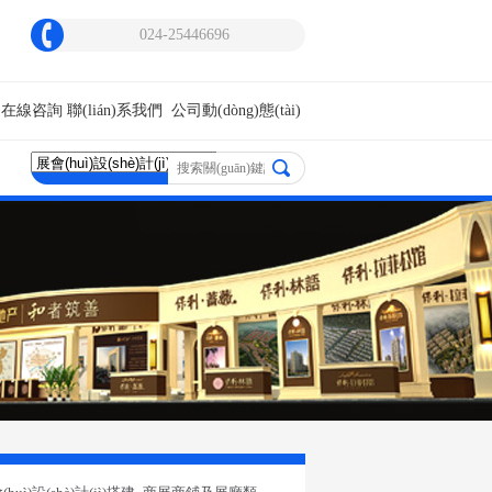
024-25446696
在線咨詢
聯(lián)系我們
公司動(dòng)態(tài)
膶I(yè)會(huì)展管理體系，不僅能為客戶提供全程專人專項(xiàng)的專業(yè