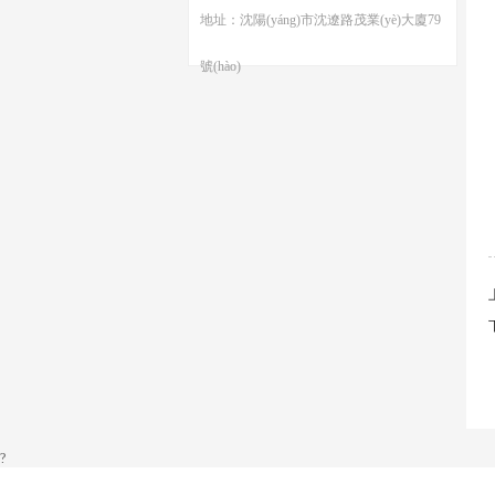
地址：沈陽(yáng)市沈遼路茂業(yè)大廈79
號(hào)
?