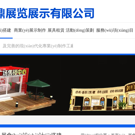
jì)搭建
商業(yè)展示制作
展具租賃
活動(dòng)策劃
服務(wù)項(xiàng)目
人、及完善的現(xiàn)代化專業(yè)制作工廠，我們依靠嚴(yán)謹(jǐn)?shù)