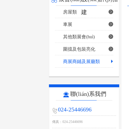
建
房屋類
車展
其他類展會(huì)
圍擋及包裝亮化
商展商鋪及展廳類
聯(lián)系我們
024-25446696
傳真：024-25446696