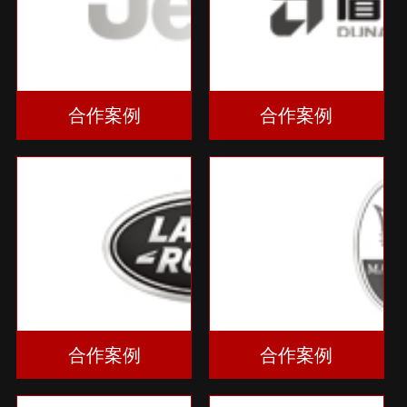
合作案例
合作案例
合作案例
合作案例