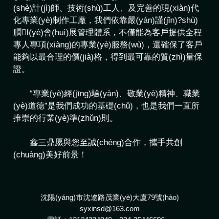
(shè)計(jì)師、技術(shù)工人、及完善的現(xiàn)代
化專業(yè)制作工廠，我們依靠嚴(yán)謹(jǐn)?shù)
膶I(yè)會(huì)展管理體系，不僅能為客戶提供全程
專人專項(xiàng)的專業(yè)服務(wù)，還確保了客戶
能夠以最合理的價(jià)格，得到最可靠的質(zhì)量保
證。
“專業(yè)經(jīng)驗(yàn)、敬業(yè)精神、職業
(yè)道德”是我們成功的基礎(chǔ)，也是我們一直所
推崇的行業(yè)準(zhǔn)則。
鑫三鼎愿與您至誠(chéng)合作，攜手共創
(chuàng)美好前景！
沈陽(yáng)市沈遼路茂業(yè)大廈79號(hào)
syxinsd@163.com