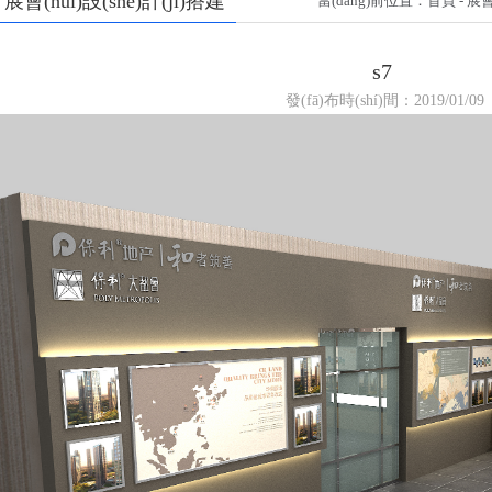
展會(huì)設(shè)計(jì)搭建
當(dāng)前位置：
首頁
-
展會(
s7
發(fā)布時(shí)間：2019/01/09