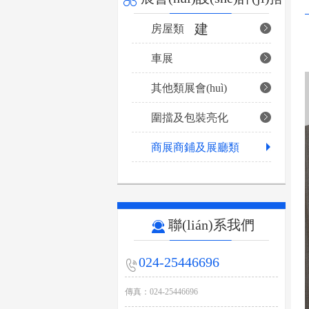
建
房屋類
車展
其他類展會(huì)
圍擋及包裝亮化
商展商鋪及展廳類
聯(lián)系我們
024-25446696
傳真：024-25446696