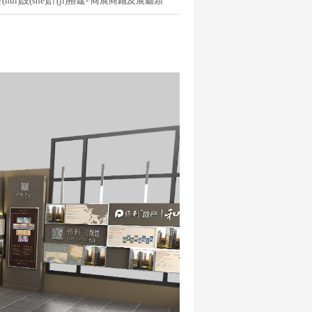
huì)設(shè)計(jì)搭建
-
商展商鋪及展廳類