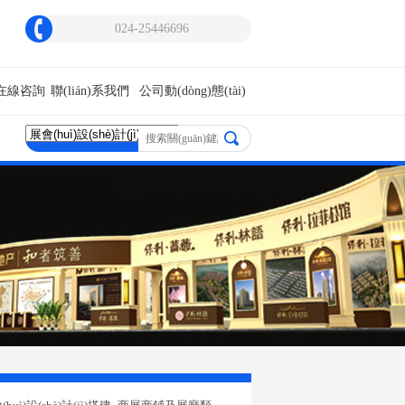
024-25446696
在線咨詢
聯(lián)系我們
公司動(dòng)態(tài)
，還確保了客戶能夠以最合理的價(jià)格，得到最可靠的質(zhì)量保證。