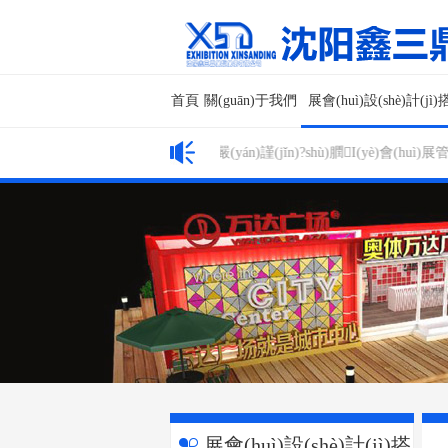
首頁
關(guān)于我們
展會(huì)設(shè)計(jì
網(wǎng)站公告
n)代化專業(yè)制作工廠，我們依靠嚴(yán)謹(jǐn)?shù)膶I(yè)會(
展會(huì)設(shè)計(jì)搭