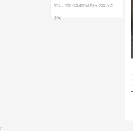
地址：沈陽市沈遼路茂業(yè)大廈79號
(hào)
?