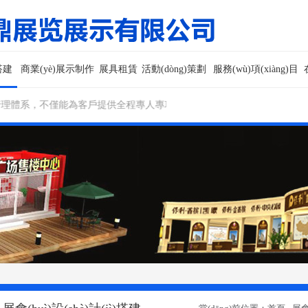
)搭建
商業(yè)展示制作
展具租賃
活動(dòng)策劃
服務(wù)項(xiàng)目
huì)展管理體系，不僅能為客戶提供全程專人專項(xiàng)的專業(yè)服務(wù)