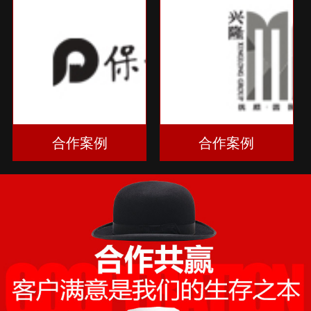
合作案例
合作案例