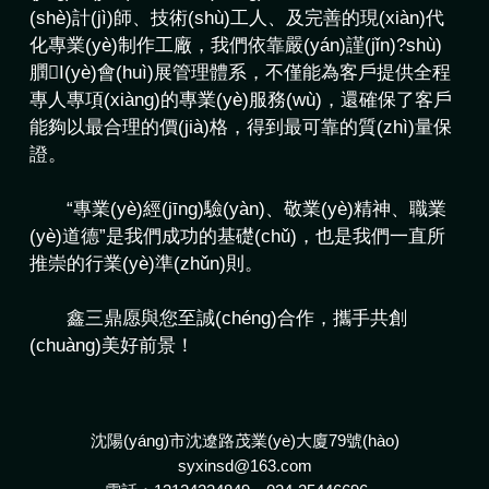
(shè)計(jì)師、技術(shù)工人、及完善的現(xiàn)代
化專業(yè)制作工廠，我們依靠嚴(yán)謹(jǐn)?shù)
膶I(yè)會(huì)展管理體系，不僅能為客戶提供全程
專人專項(xiàng)的專業(yè)服務(wù)，還確保了客戶
能夠以最合理的價(jià)格，得到最可靠的質(zhì)量保
證。
“專業(yè)經(jīng)驗(yàn)、敬業(yè)精神、職業
(yè)道德”是我們成功的基礎(chǔ)，也是我們一直所
推崇的行業(yè)準(zhǔn)則。
鑫三鼎愿與您至誠(chéng)合作，攜手共創
(chuàng)美好前景！
沈陽(yáng)市沈遼路茂業(yè)大廈79號(hào)
syxinsd@163.com